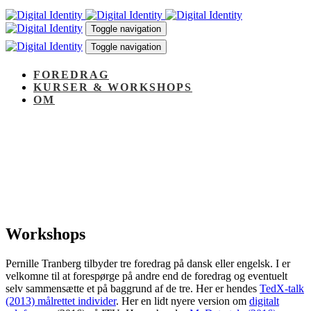
Skip
Skip
links
to
Toggle navigation
primary
Toggle navigation
navigation
Skip
to
FOREDRAG
content
KURSER & WORKSHOPS
OM
Workshops
Pernille Tranberg tilbyder tre foredrag på dansk eller engelsk. I er
velkomne til at forespørge på andre end de foredrag og eventuelt
selv sammensætte et på baggrund af de tre. Her er hendes
TedX-talk
(2013) målrettet individer
. Her en lidt nyere version om
digitalt