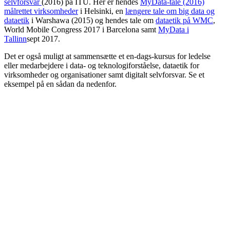
selvforsvar
(2016) på ITU. Her er hendes
MyData-tale (2016)
målrettet virksomheder
i Helsinki, en
længere tale om big data og
dataetik
i Warshawa (2015) og hendes tale om
dataetik på WMC
,
World Mobile Congress 2017 i Barcelona samt
MyData i
Tallinn
sept 2017.
Det er også muligt at sammensætte et en-dags-kursus for ledelse
eller medarbejdere i data- og teknologiforståelse, dataetik for
virksomheder og organisationer samt digitalt selvforsvar. Se et
eksempel på en sådan da nedenfor.